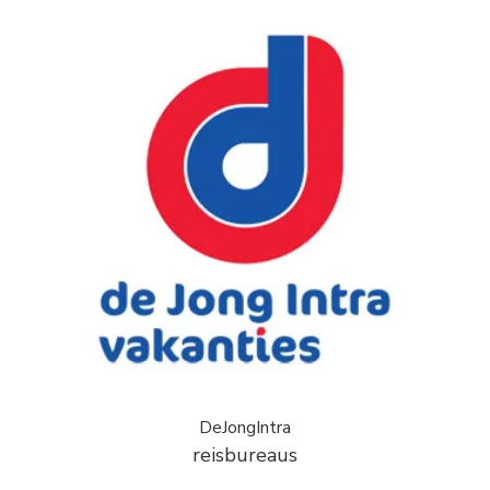
DeJongIntra
reisbureaus