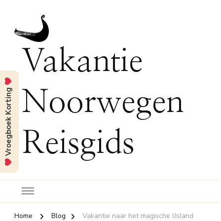
Vakantie
Vroegboek Korting
Noorwegen
Reisgids
Home
Blog
Vakantie naar het magische IJsland