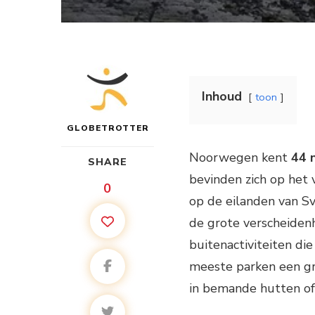
Inhoud
toon
GLOBETROTTER
Noorwegen kent
44 
SHARE
bevinden zich op het 
0
op de eilanden van S
de grote verscheidenh
buitenactiviteiten di
meeste parken een gr
in bemande hutten of 