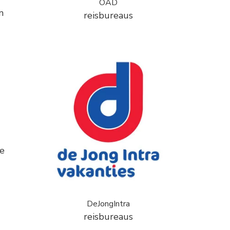
OAD
n
reisbureaus
de
DeJongIntra
reisbureaus