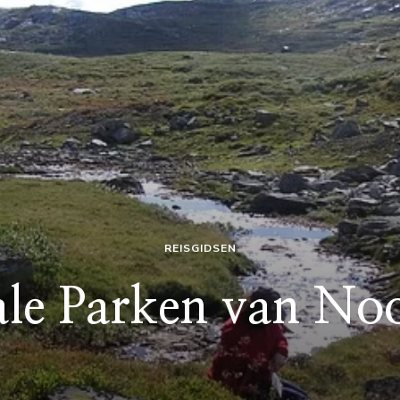
REISGIDSEN
ale Parken van No