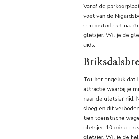
Vanaf de parkeerplaats
voet van de Nigardsbe
een motorboot naarto
gletsjer. Wil je de g
gids.
Briksdalsbr
Tot het ongeluk dat 
attractie waarbij je 
naar de gletsjer rijd
sloeg en dit verbode
tien toeristische wag
gletsjer. 10 minuten 
gletsjer. Wil je de h