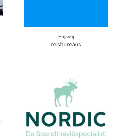
Prijsvrij
reisbureaus
0
n