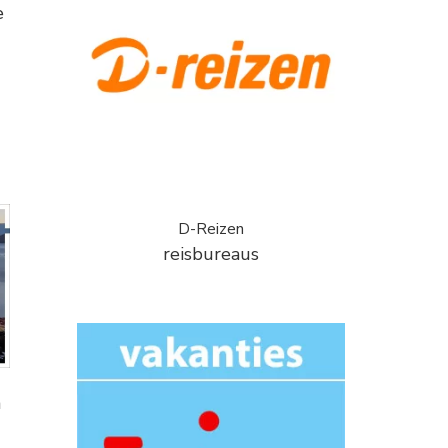
e
D-Reizen
reisbureaus
n