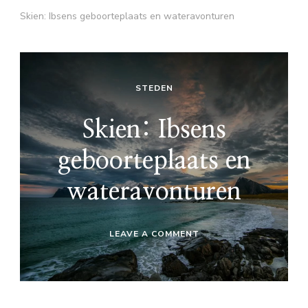
Skien: Ibsens geboorteplaats en wateravonturen
STEDEN
Skien: Ibsens
geboorteplaats en
wateravonturen
ON
LEAVE A COMMENT
SKIEN:
IBSENS
GEBOORTEPLAATS
EN
WATERAVONTUREN