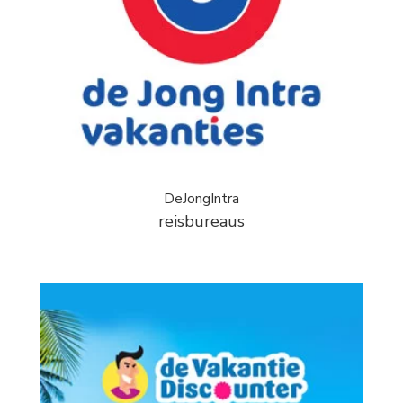
DeJongIntra
reisbureaus