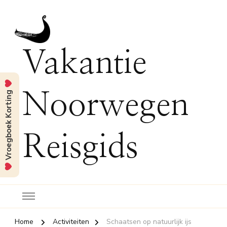
Vakantie
Vroegboek Korting
Noorwegen
Reisgids
Home
Activiteiten
Schaatsen op natuurlijk ijs