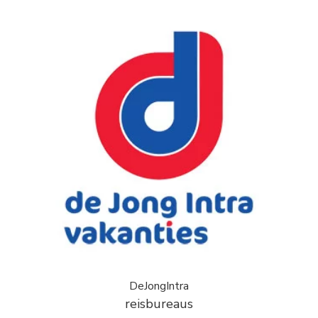
DeJongIntra
reisbureaus