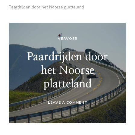
Paardrijden door het Noorse platteland
VERVOER
Paardrijden door
het Noorse
platteland
ON
LEAVE A COMMENT
PAARDRIJDEN
DOOR
HET
NOORSE
PLATTELAND