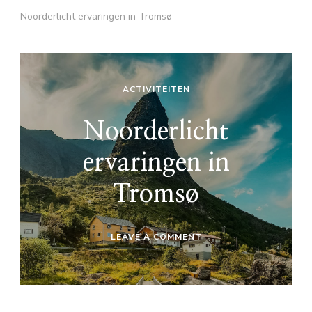
Noorderlicht ervaringen in Tromsø
ACTIVITEITEN
Noorderlicht
ervaringen in
Tromsø
ON
LEAVE A COMMENT
NOORDERLICHT
ERVARINGEN
IN
TROMSØ