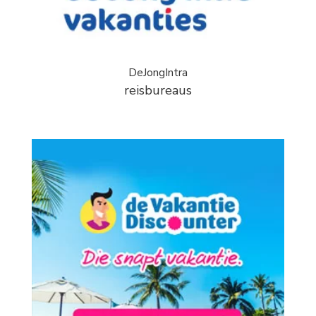
DeJongIntra
reisbureaus