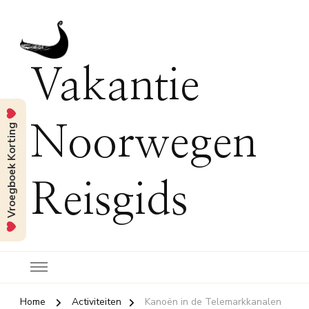
Vakantie
Vroegboek Korting
Noorwegen
Reisgids
Home
Activiteiten
Kanoën in de Telemarkkanalen