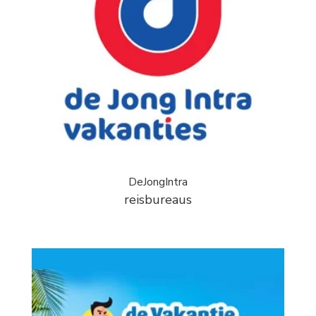
DeJongIntra
reisbureaus