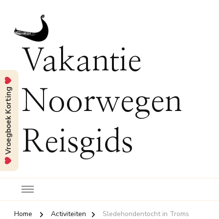
Vakantie
Vroegboek Korting
Noorwegen
Reisgids
Home
Activiteiten
Sledehondentocht in Troms