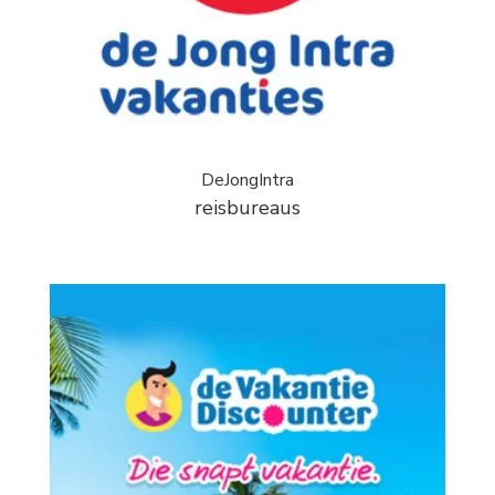
DeJongIntra
reisbureaus