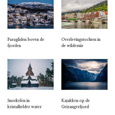
Paragliden boven de
Overlevingstochten in
fjorden
de wildernis
Snorkelen in
Kajakken op de
kristalhelder water
Geirangerfjord