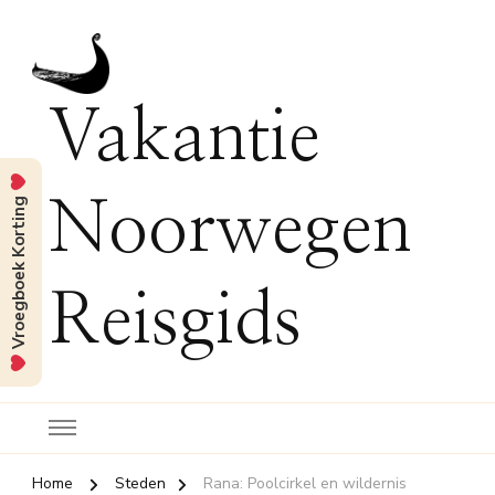
Vakantie
Vroegboek Korting
Noorwegen
Reisgids
Home
Steden
Rana: Poolcirkel en wildernis