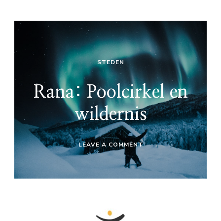
STEDEN
Rana: Poolcirkel en
wildernis
ON
LEAVE A COMMENT
RANA:
POOLCIRKEL
EN
WILDERNIS