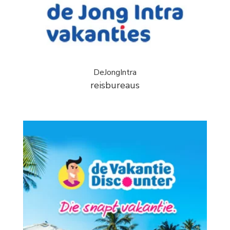
DeJongIntra
reisbureaus