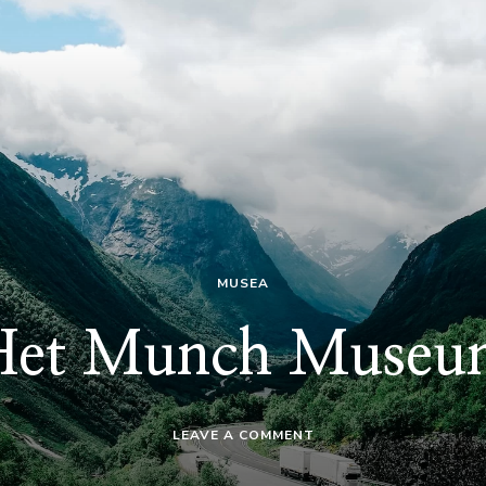
MUSEA
Het Munch Museu
ON
LEAVE A COMMENT
HET
MUNCH