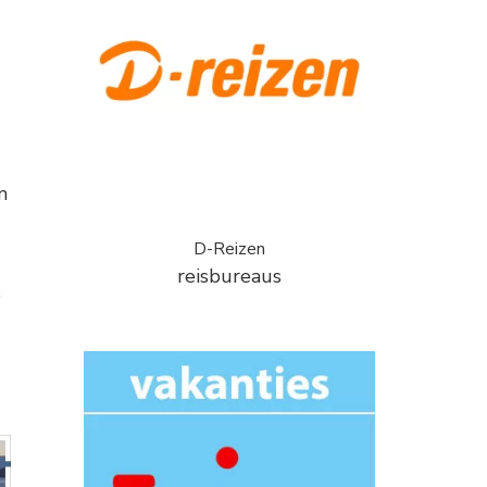
n
D-Reizen
reisbureaus
e