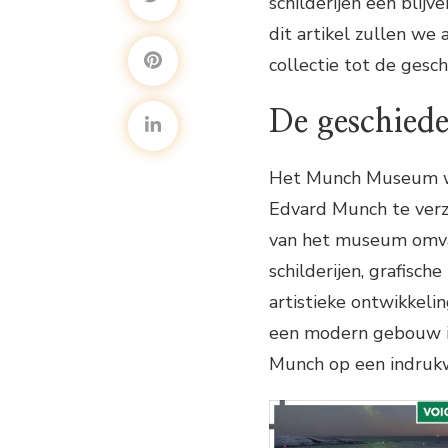
schilderijen een blij
dit artikel zullen w
collectie tot de ges
De geschied
Het Munch Museum we
Edvard Munch te verz
van het museum omva
schilderijen, grafisc
artistieke ontwikkeli
een modern gebouw in
Munch op een indrukw