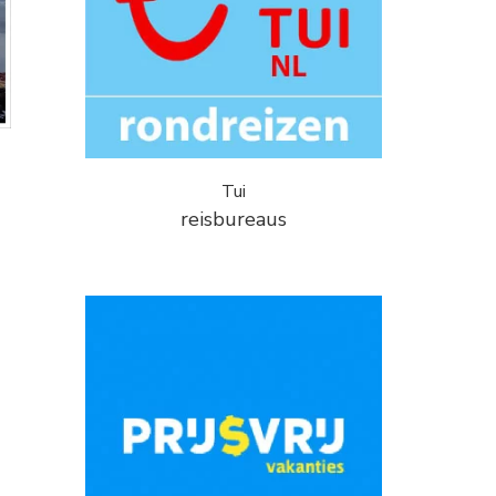
Tui
reisbureaus