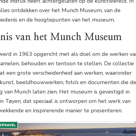
vende indruk heeft achtergelaten op de kunstwereld. In
e alles ontdekken over het Munch Museum, van de
chiedenis en de hoogtepunten van het museum.
enis van het Munch Museum
rd in 1963 opgericht met als doel om de werken va
amelen, behouden en tentoon te stellen. De collectie
t een grote verscheidenheid aan werken, waaronder
he kunst, beeldhouwwerken, foto’s en documenten die d
ng van Munch laten zien. Het museum is gevestigd in
 Tøyen, dat speciaal is ontworpen om het werk van
ekkende en inspirerende manier te presenteren.