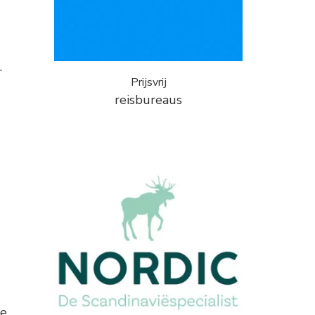
.
Prijsvrij
reisbureaus
ke