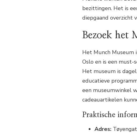
bezittingen. Het is e
diepgaand overzicht v
Bezoek het
Het Munch Museum is 
Oslo en is een must-
Het museum is dageli
educatieve programma’
een museumwinkel wa
cadeauartikelen kunn
Praktische infor
Adres:
Tøyengat