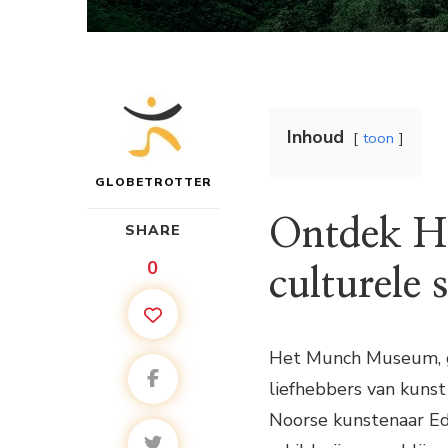
Inhoud
toon
GLOBETROTTER
Ontdek H
SHARE
0
culturele
Het Munch Museum, ge
liefhebbers van kuns
Noorse kunstenaar Ed