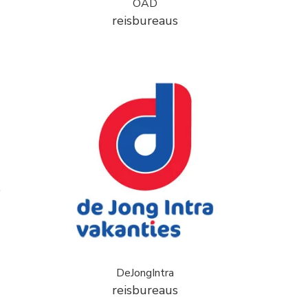
OAD
reisbureaus
e
DeJongIntra
reisbureaus