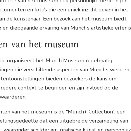
ollectie van het museum ook persoonlijke bezittingen
cumenten en foto’s die een uniek inzicht geven in het
 van de kunstenaar. Een bezoek aan het museum biedt
en diepgaande ervaring van Munch’s artistieke erfenis
en van het museum
ctie organiseert het Munch Museum regelmatig
llingen die verschillende aspecten van Munch’s werk en
e tentoonstellingen bieden bezoekers de kans om
redere context te begrijpen en zijn invloed op de
 waarderen.
ten van het museum is de “Munch+ Collection”, een
llingsgedeelte dat een uitgebreide verzameling van
 waaronder schilderijen, grafische kunst en persoonlij