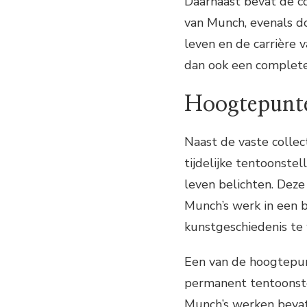
Daarnaast bevat de c
van Munch, evenals do
leven en de carrière
dan ook een complete 
Hoogtepunt
Naast de vaste colle
tijdelijke tentoonste
leven belichten. Dez
Munch’s werk in een b
kunstgeschiedenis te
Een van de hoogtepun
permanent tentoonste
Munch’s werken bevat,