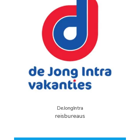
DeJongIntra
reisbureaus