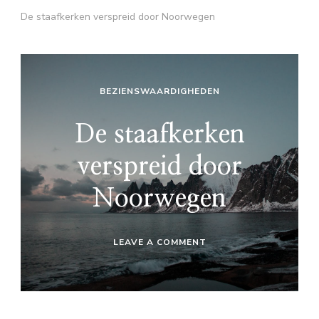
De staafkerken verspreid door Noorwegen
BEZIENSWAARDIGHEDEN
De staafkerken
verspreid door
Noorwegen
ON
LEAVE A COMMENT
DE
STAAFKERKEN
VERSPREID
DOOR
NOORWEGEN