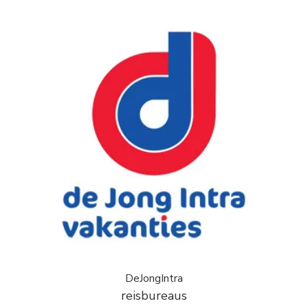
DeJongIntra
reisbureaus