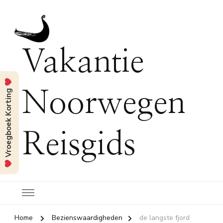
Vakantie
Vroegboek Korting
Noorwegen
Reisgids
Home
Bezienswaardigheden
de langste fjord