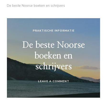
De beste Noorse boeken en schrijvers
PRAKTISCHE INFORMATIE
De beste Noorse
boeken en
schrijvers
ON
LEAVE A COMMENT
DE
BESTE
NOORSE
BOEKEN
EN
SCHRIJVERS