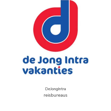
DeJongIntra
reisbureaus