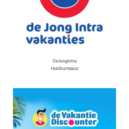
DeJongIntra
reisbureaus