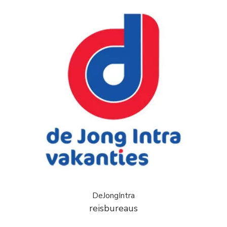
DeJongIntra
reisbureaus