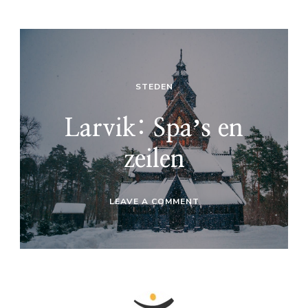
STEDEN
Larvik: Spaʼs en
zeilen
ON
LEAVE A COMMENT
LARVIK:
SPAʼS
EN
ZEILEN