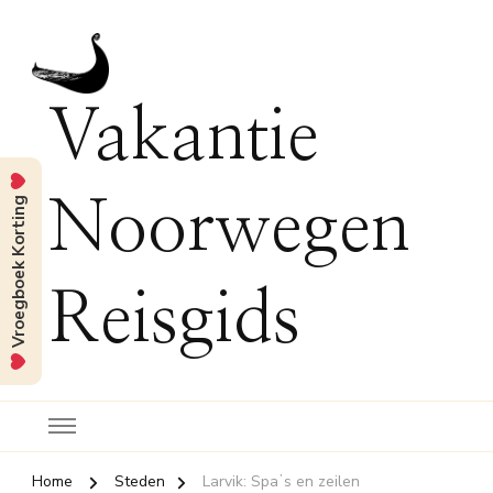
Vakantie
Vroegboek Korting
Noorwegen
Reisgids
Home
Steden
Larvik: Spaʼs en zeilen