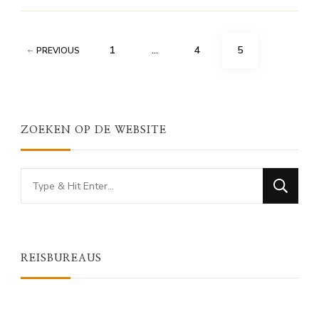
Berichten
PAGE
PAGE
PAGE
1
…
4
5
PREVIOUS
paginering
ZOEKEN OP DE WEBSITE
Looking
for
Something?
REISBUREAUS